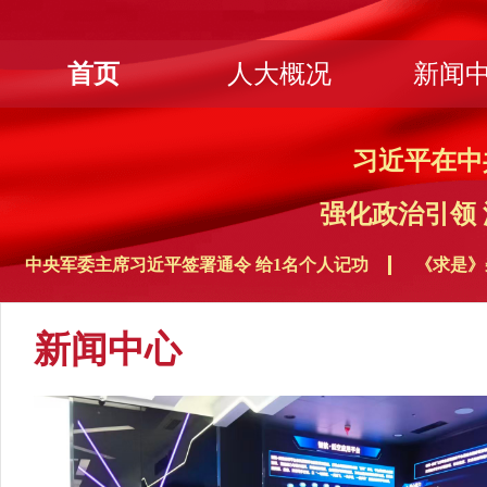
首页
人大概况
新闻
习近平在中
强化政治引领
中央军委主席习近平签署通令 给1名个人记功
《求是》
新闻中心