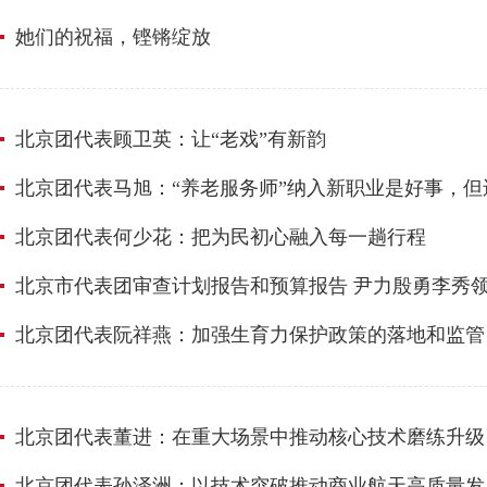
她们的祝福，铿锵绽放
北京团代表顾卫英：让“老戏”有新韵
北京团代表马旭：“养老服务师”纳入新职业是好事，
北京团代表何少花：把为民初心融入每一趟行程
北京市代表团审查计划报告和预算报告 尹力殷勇李秀领
北京团代表阮祥燕：加强生育力保护政策的落地和监管
北京团代表董进：在重大场景中推动核心技术磨练升级
北京团代表孙泽洲：以技术突破推动商业航天高质量发