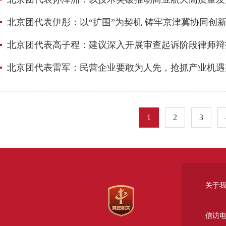
北京团代表伊彤：以“扩围”为契机 铸牢京津冀协同创新
北京团代表高子程：建议深入开展审查起诉阶段律师辩
北京团代表雷军：民营企业要敢为人先，抢抓产业机遇
1
2
3
关于
信访