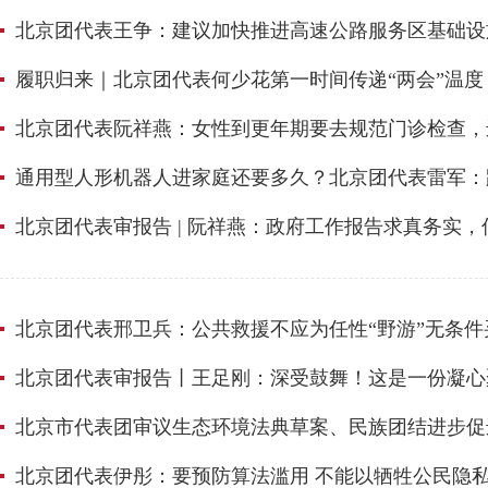
北京团代表王争：建议加快推进高速公路服务区基础设
履职归来｜北京团代表何少花第一时间传递“两会”温度
北京团代表阮祥燕：女性到更年期要去规范门诊检查，
通用型人形机器人进家庭还要多久？北京团代表雷军：
北京团代表审报告 | 阮祥燕：政府工作报告求真务实
北京团代表邢卫兵：公共救援不应为任性“野游”无条件
北京团代表审报告丨王足刚：深受鼓舞！这是一份凝心
北京市代表团审议生态环境法典草案、民族团结进步促
北京团代表伊彤：要预防算法滥用 不能以牺牲公民隐