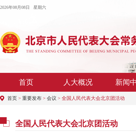
2026年08月08日 星期六
首页
人大概况
新闻
首页
>
重要发布
>
会议
> 全国人民代表大会北京团活动
全国人民代表大会北京团活动