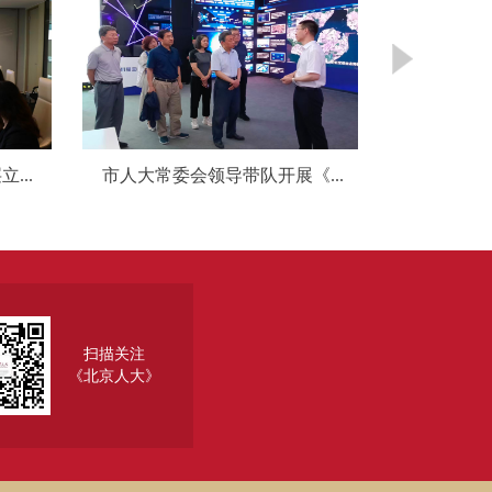
...
市人大常委会领导带队开展《...
市十六届人
扫描关注
《北京人大》