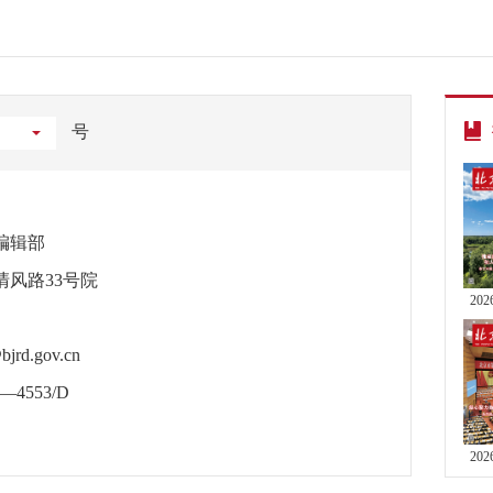
号
编辑部
清风路33号院
20
bjrd.gov.cn
—4553/D
20