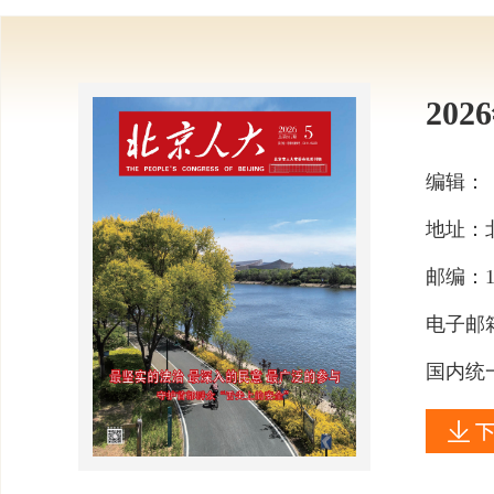
202
编辑：
地址：
邮编：
电子邮
国内统