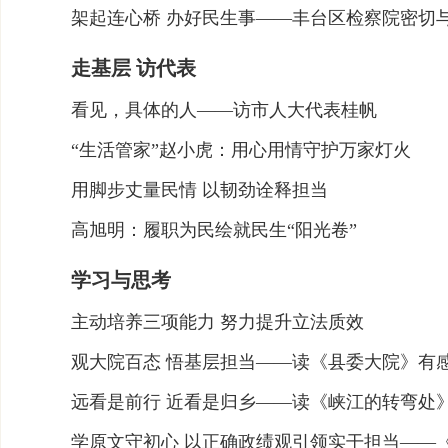
​架起连心桥 办好民生事——丰台区检察院密切
走基层 访代表
看见，具体的人——访市人大代表桂帆
“生活管家”赵小虎：用心用情守护万家灯火
用脚步丈量民情 以韧劲诠释担当
高旭明：履职为民绘就民生“阳光卷”
学习与思考
主动培养三项能力 努力提升立法质效
观大院百态 悟基层担当——读《县委大院》有
远看是前行 近看是归乡——读《峡江的转弯处
学原文守初心 以正确政绩观引领实干担当——