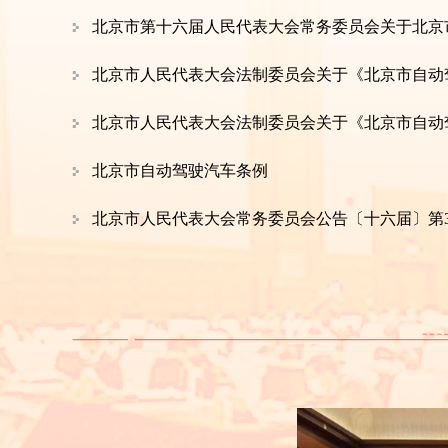
员会关于个别代表的代表资格的报告
五、决定人事任免事项
六、进行宪法宣誓
七、审议表决北京市第十六届人民代表大会
名单（草案）、议案审查委员会名单（草案）
北京市自动驾驶汽车条例
八、决定北京市第十六届人民代表大会第三
（休息 10 分钟）
北京市人民代表大会常务委员会公告〔十六届〕第3
上午 10:30 专题讲座
内 容：发展新质生产力，推动高质量发
主讲人：中央财经大学副校长 陈斌开
时 间：约 90 分钟