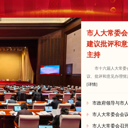
市人大常委会
建议批评和意
主持
市十六届人大常委
议、批评和意见办理情
[详情]
市政府领导与市人