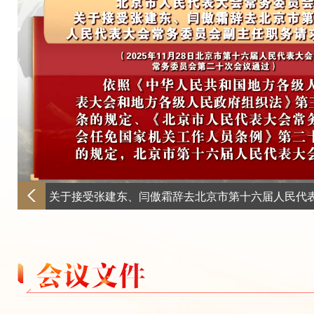
七、听取市人大法制委员会关于《北
例（草案二次审议稿）》修改情况的报告
八、听取市人大法制委员会关于《北
例（草案二次审议稿）》修改情况的报告
九、听取市人大社会建设委员会关于
〈中华人民共和国工会法〉办法（修订草
十、听取市人大法制委员会关于《北
（修订草案）》修改情况的报告
十一、听取市人民政府关于北京市202
关于接受张建东、闫傲霜辞去北京市第十六届人民代
执行和其他财政收支审计查出问题整改情
会副主任职务请求的决定
大财政经济委员会的意见和建议
十二、听取市人民政府关于科技金融
及市人大教育科技文化卫生委员会的意见
十三、听取市人大常委会执法检查组