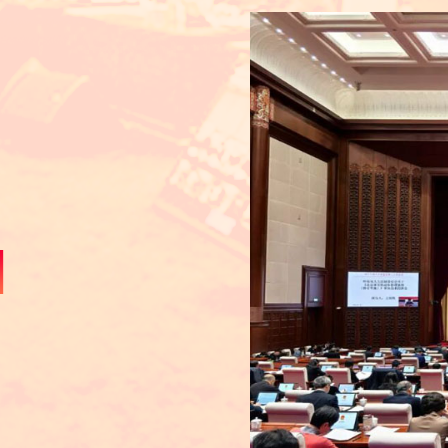
三、审议《北京市房屋建筑使用安全
审议稿）》
四、审议《北京市永定河保护条例（
稿）》
五、审议《北京城市副中心条例（草
六、审议《北京市养老服务条例（草
七、审议《北京市实施〈中华人民共
法（修订草案）》
八、审议《北京市公园条例（修订草
稿）》
九、审议市人民政府关于北京市2024
行和其他财政收支审计查出问题整改情况
十、审议市人民政府关于科技金融工
十一、审议市人大常委会执法检查组