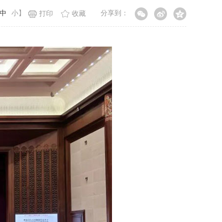
中
小
】
分享到：
打印
收藏