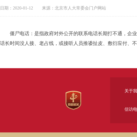
日期：2020-01-12
来源：北京市人大常委会门户网站
僵尸电话：是指政府对外公开的联系电话长期打不通，企业群
话长时间没人接、老占线，或接听人员推诿扯皮、敷衍应付、不
关于
信访