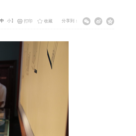
中
小
】
分享到：
打印
收藏