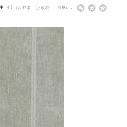
中
小
】
分享到：
打印
收藏