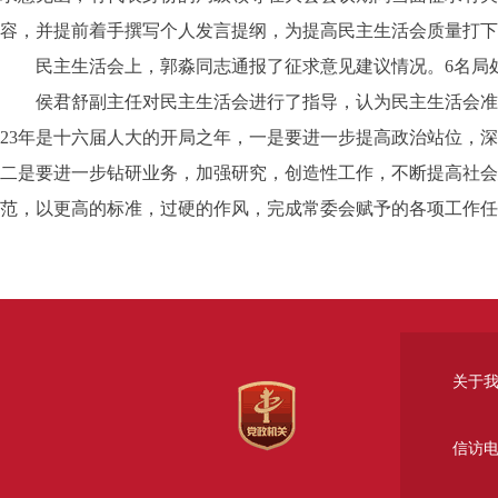
容，并提前着手撰写个人发言提纲，为提高民主生活会质量打下
民主生活会上，郭淼同志通报了征求意见建议情况。6名局处
侯君舒副主任对民主生活会进行了指导，认为民主生活会准备
23年是十六届人大的开局之年，一是要进一步提高政治站位，深入
二是要进一步钻研业务，加强研究，创造性工作，不断提高社会
范，以更高的标准，过硬的作风，完成常委会赋予的各项工作任
关于
信访