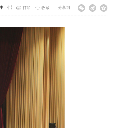
中
小
】
分享到：
打印
收藏