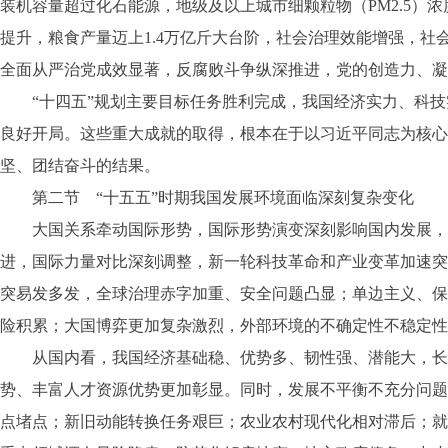
装机容量超过化石能源，地级及以上城市细颗粒物（PM2.5）浓
提升，粮食产量迈上1.4万亿斤大台阶，社会治理效能增强，社
全面从严治党成效显著，反腐败斗争纵深推进，党的创造力、凝
“十四五”规划主要目标任务胜利完成，我国经济实力、科技
良好开局。这些重大成就的取得，根本在于以习近平同志为核心
坚、团结奋斗的结果。
第二节 “十五五”时期我国发展环境面临深刻复杂变化
大国关系牵动国际形势，国际形势演变深刻影响国内发展，我
进，国际力量对比深刻调整，新一轮科技革命和产业变革加速突
突易发多发，全球治理赤字加重、安全问题凸显；单边主义、保
险积累；大国博弈更加复杂激烈，外部环境的不确定性不稳定性
从国内看，我国经济基础稳、优势多、韧性强、潜能大，长期
势、丰富人才资源优势更加彰显。同时，发展不平衡不充分问题
点堵点；新旧动能转换任务艰巨；农业农村现代化相对滞后；就