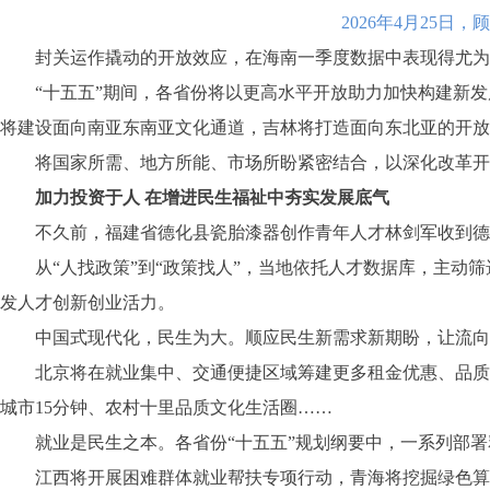
2026年4月25
封关运作撬动的开放效应，在海南一季度数据中表现得尤为显著：
“十五五”期间，各省份将以更高水平开放助力加快构建新发展
将建设面向南亚东南亚文化通道，吉林将打造面向东北亚的开放
将国家所需、地方所能、市场所盼紧密结合，以深化改革开放
加力投资于人 在增进民生福祉中夯实发展底气
不久前，福建省德化县瓷胎漆器创作青年人才林剑军收到德化
从“人找政策”到“政策找人”，当地依托人才数据库，主动筛选
发人才创新创业活力。
中国式现代化，民生为大。顺应民生新需求新期盼，让流向“物
北京将在就业集中、交通便捷区域筹建更多租金优惠、品质优
城市15分钟、农村十里品质文化生活圈……
就业是民生之本。各省份“十五五”规划纲要中，一系列部署
江西将开展困难群体就业帮扶专项行动，青海将挖掘绿色算力