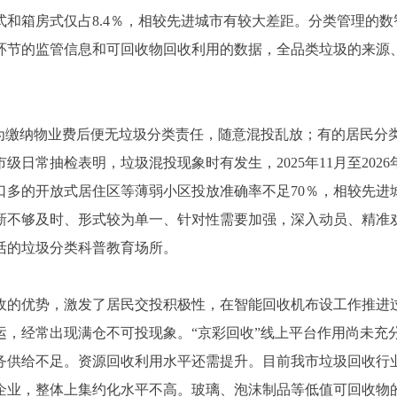
和箱房式仅占8.4％，相较先进城市有较大差距。分类管理的
环节的监管信息和可回收物回收利用的数据，全品类垃圾的来源
缴纳物业费后便无垃圾分类责任，随意混投乱放；有的居民分
日常抽检表明，垃圾混投现象时有发生，2025年11月至202
多的开放式居住区等薄弱小区投放准确率不足70％，相较先进
新不够及时、形式较为单一、针对性需要加强，深入动员、精准
活的垃圾分类科普教育场所。
的优势，激发了居民交投积极性，在智能回收机布设工作推进过
运，经常出现满仓不可投现象。“京彩回收”线上平台作用尚未充
务供给不足。资源回收利用水平还需提升。目前我市垃圾回收行
企业，整体上集约化水平不高。玻璃、泡沫制品等低值可回收物