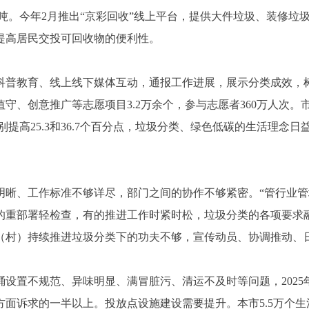
91万吨。今年2月推出“京彩回收”线上平台，提供大件垃圾、装
提高居民交投可回收物的便利性。
普教育、线上线下媒体互动，通报工作进展，展示分类成效，树
守、创意推广等志愿项目3.2万余个，参与志愿者360万人次。市
分别提高25.3和36.7个百分点，垃圾分类、绿色低碳的生活理念
、工作标准不够详尽，部门之间的协作不够紧密。“管行业管
的重部署轻检查，有的推进工作时紧时松，垃圾分类的各项要求
（村）持续推进垃圾分类下的功夫不够，宣传动员、协调推动、
不规范、异味明显、满冒脏污、清运不及时等问题，2025年
面诉求的一半以上。投放点设施建设需要提升。本市5.5万个