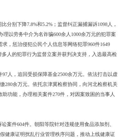
别下降7.8%和5.2%；监督纠正漏捕漏诉1098人，
法办理以劳务中介为名诈骗600余人1000余万元的犯罪案
求，惩治侵犯公民个人信息等网络犯罪960件1649
谤多人的犯罪行为监督立案并获判决支持，入选最高检
7人，追回受损保障基金2500余万元。依法打击以虚
缴280余万元。依托京津冀检察协同，向河北检察机关
助功能，办理相关案件270件，对因案致困的当事人
讼案件604件。朝阳等院针对违规使用食品添加剂、
虚假健康证明扰乱行业管理秩序问题，推动上线健康证