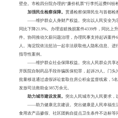
壁垒。市检四分院办理的“廉价机票”行李托运费纠纷
加强民生检察保障。
贯通检察保障民生与首都检
——维护群众人身财产权益。突出以人民安全为宗旨，严惩
同比下降21.9%。办理追赃挽损案件4339件，同比上升
件。协同推动欠薪问题治理，办理民事支持起诉案件67
人。海淀院依法惩治一起非法获取他人隐私信息、进
指导性案例。
——维护群众社会保障权益。突出人民群众共享改革发
开医院自制药品手段诈骗医保犯罪，起诉29人。门头
批量移送通过虚假诉讼套取住房公积金监督线索，5名
发放司法救助金385万余元。
助力城市建设发展。
突出人民城市为人民要求，
——助力健康北京建设。突出健康是人民幸福生活的
食用农产品掺假、社区团购自提点卫生条件不达标等