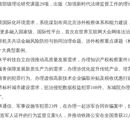
部级理论研究课题29项，出版《加强新时代法律监督工作的理
国际化环境需求，系统谋划布局北京涉外检察体系和能力建设，
元素更多融入国家级、国际性平台，首次在世界互联网大会网络法
察机关共话金融风险防控与协同治理命题。涉外检察重点课题《
播十大典型案例。
科技自立自强推动高质量发展需求，办理知识产权检察案件11
服务保障发展新质生产力的需求，办理涉优化提升传统产业、培育
商誉的犯罪行为。办理虚假高新技术企业骗取补贴及税收优惠行政
经济标杆城市建设需求，惩治侵犯数据权益犯罪108件。东城院
”。
信、军事设施等犯罪23件，在办理一起涉军合同诈骗案中，协
伪造军人证件的行为监督立案9人，并推动铁路公安在全国查获2