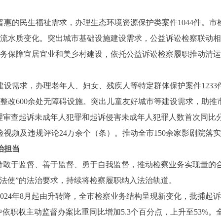
的民生福祉需求，办理生态环境资源保护类案件1044件。市
河流水质变化。突出城市基础设施建设需求，公益诉讼检察联动
服务保障宜居宜业和美乡村建设，依托公益诉讼检察履职推动清运消
需求，办理老年人、妇女、残疾人等特定群体保护案件1233件
、整改600余处无障碍设施。突出儿童友好城市等建设需求，助
理审查起诉未成年人犯罪和起诉侵害未成年人犯罪人数首次同比分别
视频及违规评论24万余个（条）。推动全市150余家影剧院落
治担当
敢于监督、善于监督、勇于自我监督，推动检察业务实现量的
依法使”的法治要求，持续将检察履职纳入法治轨道。
4年8月起由升转降，全市检察业务结构呈现新变化，批捕起诉案
依职权主动监督办案比重同比增加5.3个百分点，上升至53%。