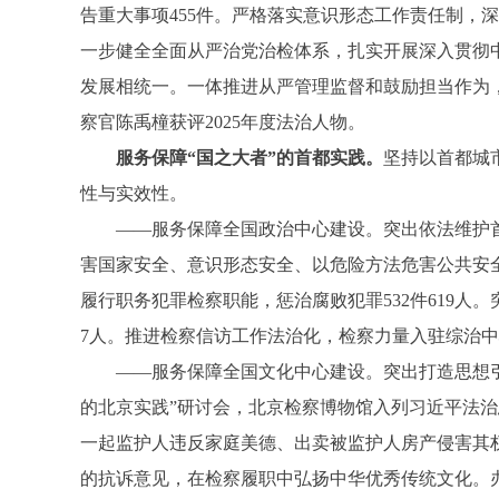
告重大事项455件。严格落实意识形态工作责任制
一步健全全面从严治党治检体系，扎实开展深入贯彻
发展相统一。一体推进从严管理监督和鼓励担当作为，强
察官陈禹橦获评2025年度法治人物。
服务保障“国之大者”的首都实践。
坚持以首都城
性与实效性。
——服务保障全国政治中心建设。突出依法维护首
害国家安全、意识形态安全、以危险方法危害公共安全
履行职务犯罪检察职能，惩治腐败犯罪532件619人
7人。推进检察信访工作法治化，检察力量入驻综治中
——服务保障全国文化中心建设。突出打造思想引领
的北京实践”研讨会，北京检察博物馆入列习近平法
一起监护人违反家庭美德、出卖被监护人房产侵害其
的抗诉意见，在检察履职中弘扬中华优秀传统文化。办