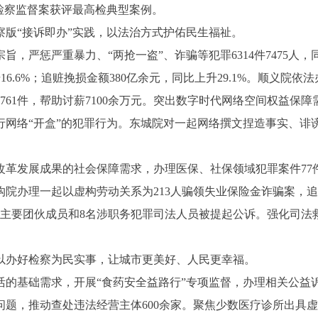
检察监督案获评最高检典型案例。
察版“接诉即办”实践，以法治方式护佑民生福祉。
严重暴力、“两抢一盗”、诈骗等犯罪6314件7475人，同比分
16.6%；追赃挽损金额380亿余元，同比上升29.1%。顺义院依
61件，帮助讨薪7100余万元。突出数字时代网络空间权益保障需
行网络“开盒”的犯罪行为。东城院对一起网络撰文捏造事实、诽
展成果的社会保障需求，办理医保、社保领域犯罪案件77件9
沟院办理一起以虚构劳动关系为213人骗领失业保险金诈骗案，追
主要团伙成员和8名涉职务犯罪司法人员被提起公诉。强化司法救
以办好检察为民实事，让城市更美好、人民更幸福。
基础需求，开展“食药安全益路行”专项监督，办理相关公益诉
问题，推动查处违法经营主体600余家。聚焦少数医疗诊所出具