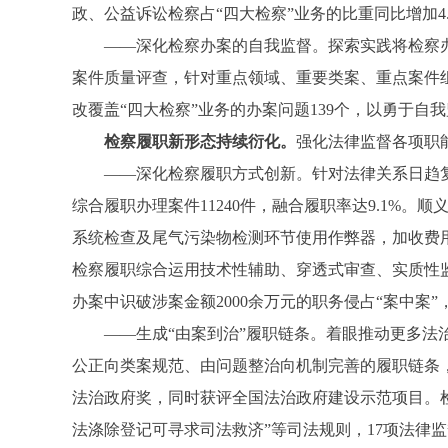
政、公益诉讼检察占“四大检察”业务的比重同比增加4
——深化检察办案的自我监督。探索实践将检察办案
案件质量评查，针对重点领域、重要类案、重点案件组
改覆盖“四大检察”业务的办案问题139个，以勇于自
检察履职新形态持续衍化。
强化法律监督各项职
——深化检察履职方式创新。针对法律关系日趋复杂
综合履职办理案件11240件，融合履职率达9.1
系统检查及尾气污染物检测环节使用作弊器，加收费
检察履职综合运用技术性辅助、穿透式审查、实质性监
办案中识破涉案金额2000余万元的职务侵占“案中案
——生成“由案到治”履职链条。着眼推动更多法治
公正向类案规范、由问题整治向机制完善的履职链条，
法治政府奖，同时获评全国法治政府建设示范项目。检
法涤除登记可寻求司法救济”等司法规则，17项法律