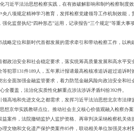
，深化习近平法治思想检察实践，在有效破解影响和制约检察制度
中央八项规定精神学习教育，发挥检察党建领导工作机制效能，
化监督执纪“四种形态”运用，记录报告“三个规定”等重大事项5
市战略定位和新时代首都发展的需求牵引和带动检察工作，以构
都政治安全和社会稳定要求，落实统筹高质量发展和高水平安全
等犯罪131件189人，五年累计报请最高检核准追诉超过追诉时
。突出全面加强金融监管要求，着力防范金融风险向政治安全和社会
心全覆盖，法治化实质性化解重点涉法涉诉矛盾纠纷392件。
高地和先进文化之都需求，发挥习近平法治思想北京市法律监
治思想京华实践教研点位。推动社会主义核心价值观融入检察办
权益案件，法院撤销监护人监护资格、再审判决采纳检察机关依据
理文物和文化遗产保护类案件85件，联动相关单位加强灵水村