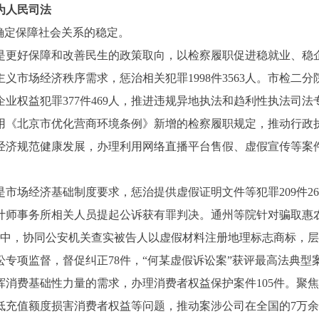
为人民司法
确定保障社会关系的稳定。
是更好保障和改善民生的政策取向，以检察履职促进稳就业、稳
场经济秩序需求，惩治相关犯罪1998件3563人。市检二分
企业权益犯罪377件469人，推进违规异地执法和趋利性执法司法
用《北京市优化营商环境条例》新增的检察履职规定，推动行政
台经济规范健康发展，办理利用网络直播平台售假、虚假宣传等案
场经济基础制度要求，惩治提供虚假证明文件等犯罪209件26
计师事务所相关人员提起公诉获有罪判决。通州等院针对骗取惠农
案中，协同公安机关查实被告人以虚假材料注册地理标志商标，层
专项监督，督促纠正78件，“何某虚假诉讼案”获评最高法典型
费基础性力量的需求，办理消费者权益保护案件105件。聚焦
低充值额度损害消费者权益等问题，推动案涉公司在全国的7万