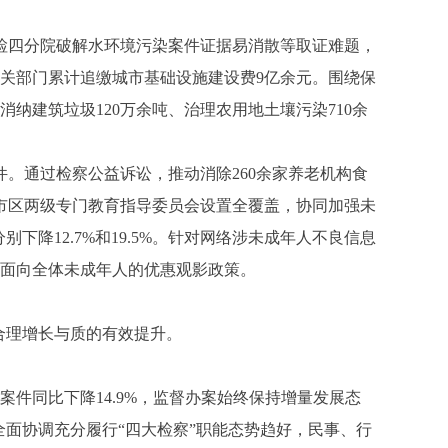
检四分院破解水环境污染案件证据易消散等取证难题，
相关部门累计追缴城市基础设施建设费9亿余元。围绕保
纳建筑垃圾120万余吨、治理农用地土壤污染710余
。通过检察公益诉讼，推动消除260余家养老机构食
推市区两级专门教育指导委员会设置全覆盖，协同加强未
下降12.7%和19.5%。针对网络涉未成年人不良信息
实面向全体未成年人的优惠观影政策。
合理增长与质的有效提升。
件同比下降14.9%，监督办案始终保持增量发展态
全面协调充分履行“四大检察”职能态势趋好，民事、行