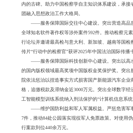
内的古碑。助力中国检察学自主知识体系建设，承接省
团融入思想政治工作大格局。
——服务保障国际交往中心建设。突出营造高品质
全球知名软件著作权等涉外案件592件。推动检察
行论坛并邀请最高检与意大利、新加坡、越南等国检
传片“行动中的检察官”获评2025年中国法治国际传
——服务保障国际科技创新中心建设。突出以高水平
的国内版权领域最高奖项中国版权金奖保护奖。突出
院依法惩治以捏造事实方式损害国产新能源汽车企业
格，追缴税款及滞纳金近3000万元。突出全球数字
工智能模型训练系统纳入刑法保护的“计算机信息系统
——维护国防利益和军人军属权益。严惩危害军事通
7件，推动84处公园落实现役军人免票政策。对使用
行案款到位440余万元。