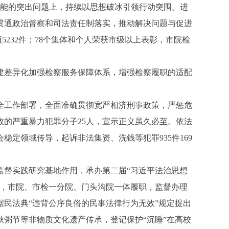
效能的突出问题上，持续以思想破冰引领行动突围。进
贯通政治督察和司法责任制落实，推动解决问题与促进
232件；78个集体和个人荣获市级以上表彰，市院检
建差异化加强检察服务保障体系，增强检察履职的适配
工作部署，全面准确贯彻宽严相济刑事政策，严惩危
效的严重暴力犯罪分子25人，宣示正义虽久必至。依法
稳定领域传导，起诉非法集资、洗钱等犯罪935件169
督实践研究基地作用，承办第二届“习近平法治思想
案，市院、市检一分院、门头沟院一体履职，监督办理
民法典“违背公序良俗的民事法律行为无效”规定提出
秋粥节等非物质文化遗产传承，登记保护“沉睡”在高校