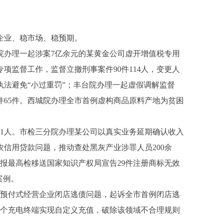
企业、稳市场、稳预期。
院办理一起涉案7亿余元的某黄金公司虚开增值税专用
专项监督工作，监督立撤刑事案件90件114人，变更人
执法避免“小过重罚”；丰台院办理一起虚假调解监督
件65件。西城院办理全市首例虚构商品原料产地为贫困
1人。市检三分院办理某公司以真实业务延期确认收入
信用贷款问题，推动查处黑灰产业涉罪人员200余
报最高检移送国家知识产权局宣告29件注册商标无效
案例。
预付式经营企业闭店逃债问题，起诉全市首例闭店逃
余个充电终端实现自定义充值，破除该领域不合理规则