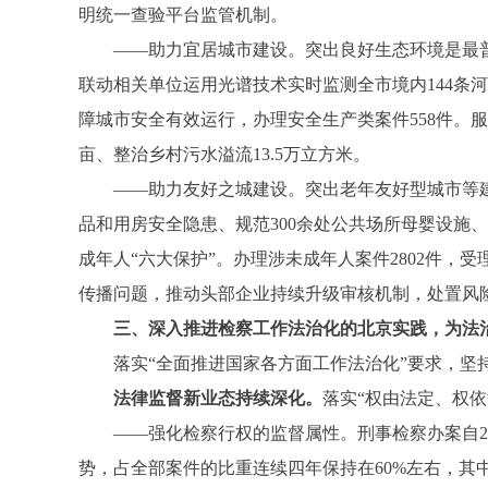
明统一查验平台监管机制。
——助力宜居城市建设。突出良好生态环境是最普惠
联动相关单位运用光谱技术实时监测全市境内144条
障城市安全有效运行，办理安全生产类案件558件。
亩、整治乡村污水溢流13.5万立方米。
——助力友好之城建设。突出老年友好型城市等建设
品和用房安全隐患、规范300余处公共场所母婴设施
成年人“六大保护”。办理涉未成年人案件2802件，受
传播问题，推动头部企业持续升级审核机制，处置风险
三、深入推进检察工作法治化的北京实践，为法
落实“全面推进国家各方面工作法治化”要求，坚持
法律监督新业态持续深化。
落实“权由法定、权
——强化检察行权的监督属性。刑事检察办案自202
势，占全部案件的比重连续四年保持在60%左右，其中