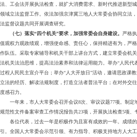
法、工会法开展执法检查，就扩大消费需求、新时代推进新型城
领域立法监督工作。依法加强京津冀三地人大常委会协同立法，
法监督议题共同开展调查研究。
（七）落实“四个机关”要求，加强常委会自身建设。
严格执
值观权力观政绩观，增强使命感、责任心，保持精进有为，严格
作队伍。采取专家辅导和机关干部上讲台方式，建立常委会机关
法机关法治思维，提高法治素养和法律运用能力。举办“人民代
过程人民民主宣介平台；举办“人大开放日”活动，邀请思政课
立法的经历、解读法规制度，打造立法者普法平台；在对外交往
度感召力。
一年来，市人大常委会召开会议8次、审议议题77项。制定地
规范性文件备案审查工作情况报告共23项，开展执法检查5项、
各位代表，过去一年是积极作为且富有成效的一年。成绩的取
引。全国人大常委会示范引领、有力指导、积极支持地方人大工