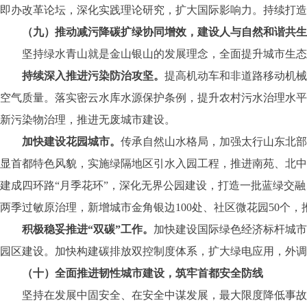
即办改革论坛，深化实践理论研究，扩大国际影响力。持续打造
（九）推动减污降碳扩绿协同增效，建设人与自然和谐共生
坚持绿水青山就是金山银山的发展理念，全面提升城市生态
持续深入推进污染防治攻坚。
提高机动车和非道路移动机械
空气质量。落实密云水库水源保护条例，提升农村污水治理水平
新污染物治理，推进无废城市建设。
加快建设花园城市。
传承自然山水格局，加强太行山东北部
显首都特色风貌，实施绿隔地区引水入园工程，推进南苑、北中轴
建成四环路“月季花环”，深化无界公园建设，打造一批蓝绿交
两季过敏原治理，新增城市金角银边100处、社区微花园50个
积极稳妥推进“双碳”工作。
加快建设国际绿色经济标杆城市
园区建设。加快构建碳排放双控制度体系，扩大绿电应用，外调
（十）全面推进韧性城市建设，筑牢首都安全防线
坚持在发展中固安全、在安全中谋发展，最大限度降低事故发