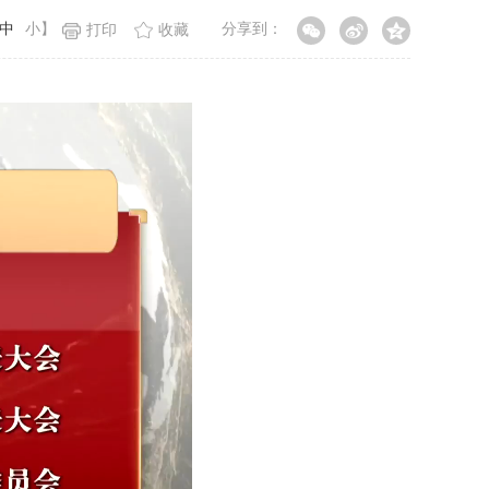
中
小
】
分享到：
打印
收藏