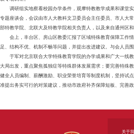
调研组实地察看校园办学条件，观摩特教教学成果和课堂实训
专题座谈会，会议由市人大教科文卫委员会主任委员、市人大常
部特教学院、北联大及特教学院相关负责人，以及来自通州区和
会上，丰台区、房山区教委汇报了区域特殊教育保障工作情况
足、结构不优、机制不畅等问题，并提出改进建议。与会人员围
于军对北京联合大学特殊教育学院的办学成果和广大一线教师
大局出发，重点聚焦孤独症等特殊群体发展需求；要完善特殊教
健全人员编制、薪酬激励、职业荣誉培育等制度机制，坚持试点
准提出务实可行的对策建议，推动市政府补齐保障短板、完善政
关于