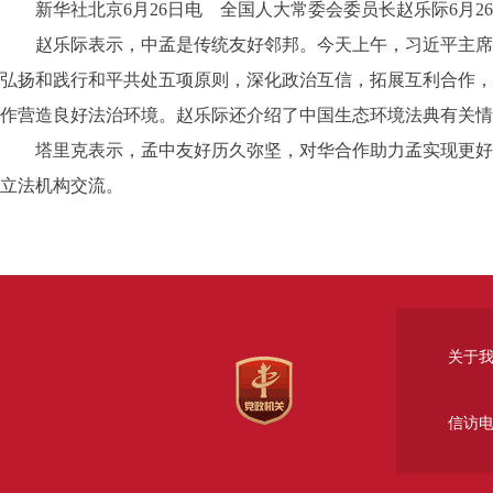
新华社北京6月26日电 全国人大常委会委员长赵乐际6月2
赵乐际表示，中孟是传统友好邻邦。今天上午，习近平主席将
弘扬和践行和平共处五项原则，深化政治互信，拓展互利合作，
作营造良好法治环境。赵乐际还介绍了中国生态环境法典有关情
塔里克表示，孟中友好历久弥坚，对华合作助力孟实现更好发
立法机构交流。
关于
信访