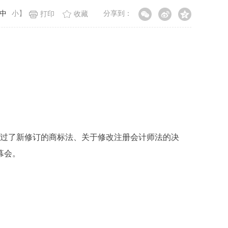
中
小
】
分享到：
打印
收藏
通过了新修订的商标法、关于修改注册会计师法的决
幕会。