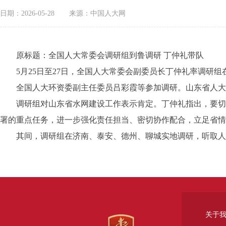
日期：2026-05-28
来源：中国人大网
原标题：全国人大常委会调研组到鲁调研 丁仲礼带队
5月25日至27日，全国人大常委会副委员长丁仲礼率调研组
全国人大环资委副主任委员吕彩霞等参加调研。山东省人大
调研组对山东省水网建设工作表示肯定。丁仲礼指出，要切实
署的重点任务，进一步强化责任担当、密切协作配合，立足省情
其间，调研组在济南、泰安、德州、聊城实地调研，听取人大
关于