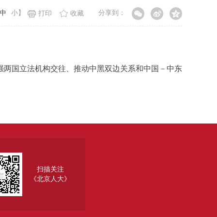
中
小
】
分享到：
打印
收藏
强两国立法机构交往、推动中黑双边关系和中国－中东
扫描关注
《北京人大》