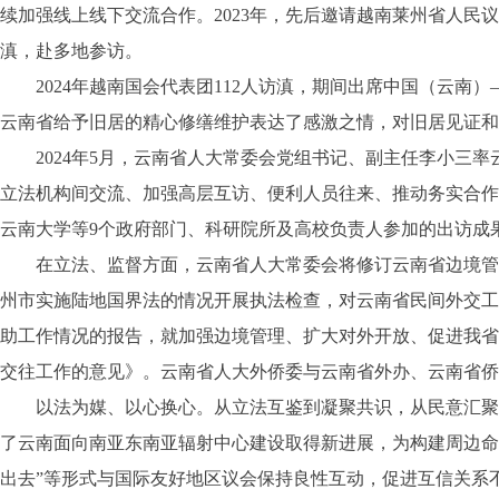
续加强线上线下交流合作。2023年，先后邀请越南莱州省人民
滇，赴多地参访。
2024年越南国会代表团112人访滇，期间出席中国（云南
云南省给予旧居的精心修缮维护表达了感激之情，对旧居见证和
2024年5月，云南省人大常委会党组书记、副主任李小三率
立法机构间交流、加强高层互访、便利人员往来、推动务实合作
云南大学等9个政府部门、科研院所及高校负责人参加的出访成
在立法、监督方面，云南省人大常委会将修订云南省边境管理
州市实施陆地国界法的情况开展执法检查，对云南省民间外交工
助工作情况的报告，就加强边境管理、扩大对外开放、促进我省
交往工作的意见》。云南省人大外侨委与云南省外办、云南省侨
以法为媒、以心换心。从立法互鉴到凝聚共识，从民意汇聚到
了云南面向南亚东南亚辐射中心建设取得新进展，为构建周边命
出去”等形式与国际友好地区议会保持良性互动，促进互信关系