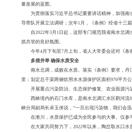
量发展的蓝图。
为贯彻落实习近平总书记重要讲话精神，加强南水北
导带队开展立法调研；次年1月，《条例》经省十三
自2022年3月1日起，这部专门规范我省南水北
抓共管的良好氛围。
今年4月下旬至7月上旬，省人大常委会还对《条例
多措并举 确保水质安全
南水北调，成败在水质。落实《条例》要求，丹江口水
里；划定总干渠两侧饮用水水源保护区面积970平方
开展重点污染防治、生态保护修复、农业面源污染
西峡境内的石门水库，是南水北调汇水区鹳河流域水
峡分局副局长卓玉侠说，“一旦出现污染物，我们会
在淅川，水质保护已成为全民参与的大事。仅参与清
在大家共同努力下，2022年以来，陶岔取水口水质由