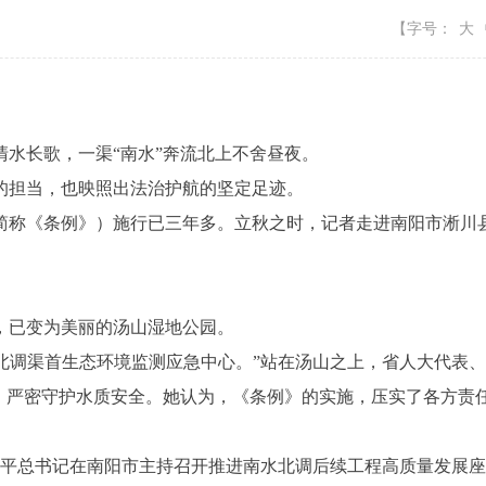
【字号：
大
长歌，一渠“南水”奔流北上不舍昼夜。
担当，也映照出法治护航的坚定足迹。
称《条例》）施行已三年多。立秋之时，记者走进南阳市淅川县
已变为美丽的汤山湿地公园。
北调渠首生态环境监测应急中心。”站在汤山之上，省人大代表
网，严密守护水质安全。她认为，《条例》的实施，压实了各方责
习近平总书记在南阳市主持召开推进南水北调后续工程高质量发展