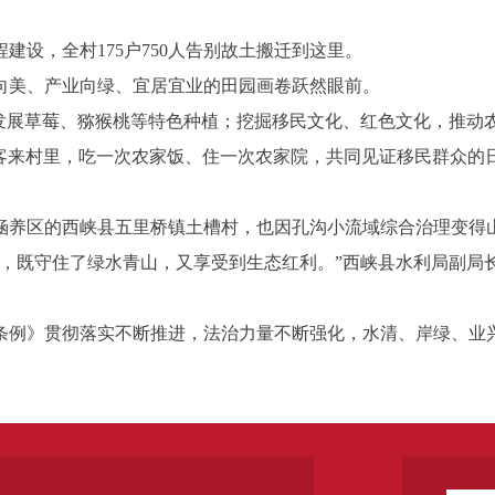
，全村175户750人告别故土搬迁到这里。
美、产业向绿、宜居宜业的田园画卷跃然眼前。
展草莓、猕猴桃等特色种植；挖掘移民文化、红色文化，推动农
游客来村里，吃一次农家饭、住一次农家院，共同见证移民群众的日
养区的西峡县五里桥镇土槽村，也因孔沟小流域综合治理变得
既守住了绿水青山，又享受到生态红利。”西峡县水利局副局
例》贯彻落实不断推进，法治力量不断强化，水清、岸绿、业兴