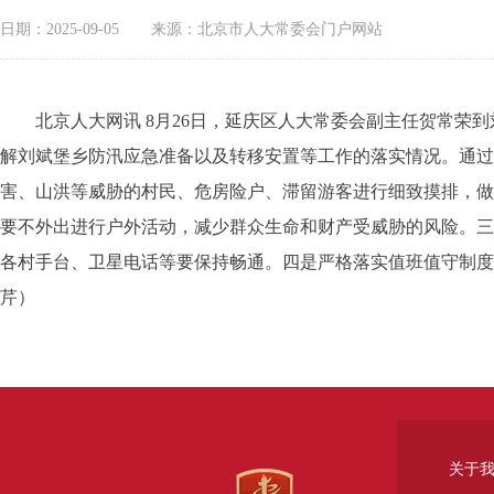
日期：2025-09-05
来源：北京市人大常委会门户网站
北京人大网讯 8月26日，延庆区人大常委会副主任贺常荣到
解刘斌堡乡防汛应急准备以及转移安置等工作的落实情况。通过
害、山洪等威胁的村民、危房险户、滞留游客进行细致摸排，做
要不外出进行户外活动，减少群众生命和财产受威胁的风险。三
各村手台、卫星电话等要保持畅通。四是严格落实值班值守制度
芹）
关于