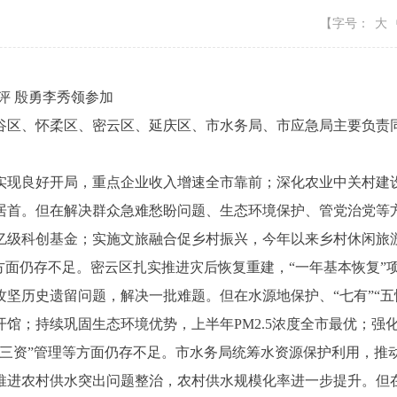
【字号：
大
 殷勇李秀领参加
区、怀柔区、密云区、延庆区、市水务局、市应急局主要负责
现良好开局，重点企业收入增速全市靠前；深化农业中关村建设
居首。但在解决群众急难愁盼问题、生态环境保护、管党治党等
亿级科创基金；实施文旅融合促乡村振兴，今年以来乡村休闲旅
方面仍存不足。密云区扎实推进灾后恢复重建，“一年基本恢复”
坚历史遗留问题，解决一批难题。但在水源地保护、“七有”“五
馆；持续巩固生态环境优势，上半年PM2.5浓度全市最优；强
“三资”管理等方面仍存不足。市水务局统筹水资源保护利用，推
推进农村供水突出问题整治，农村供水规模化率进一步提升。但