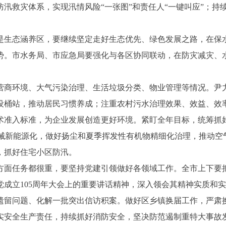
汛救灾体系，实现汛情风险“一张图”和责任人“一键叫应”；持
生态涵养区，要继续坚定走好生态优先、绿色发展之路，在保水
势。市水务局、市应急局要强化与各区协同联动，在防灾减灾、
商环境、大气污染治理、生活垃圾分类、物业管理等情况。尹力
设桶站，推动居民习惯养成；注重农村污水治理效果、效益、效
术准入标准，为企业发展创造更好环境。紧盯全年目标，统筹抓
快车械新能源化，做好扬尘和夏季挥发性有机物精细化治理，推动
，抓好住宅小区防汛。
面任务都很重，要坚持党建引领做好各领域工作。全市上下要把
党成立105周年大会上的重要讲话精神，深入领会其精神实质和
遗留问题、化解一批突出信访积案。做好区乡镇换届工作，严肃
实安全生产责任，持续抓好消防安全，坚决防范遏制重特大事故