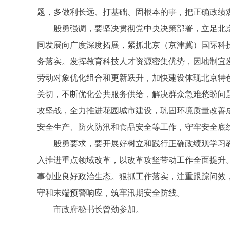
题，多做利长远、打基础、固根本的事，把正确政绩
殷勇强调，要坚决贯彻党中央决策部署，立足北京
同发展向广度深度拓展，紧抓北京（京津冀）国际科
务落实。发挥教育科技人才资源密集优势，因地制宜
劳动对象优化组合和更新跃升，加快建设体现北京特色
关切，不断优化公共服务供给，解决群众急难愁盼问
攻坚战，全力推进花园城市建设，巩固环境质量改善
安全生产、防火防汛和食品安全等工作，守牢安全底
殷勇要求，要开展好树立和践行正确政绩观学习教
入推进重点领域改革，以改革攻坚带动工作全面提升
事创业良好政治生态。狠抓工作落实，注重跟踪问效
守和末端预警响应，筑牢汛期安全防线。
市政府秘书长曾劲参加。