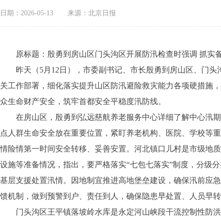
日期：2026-05-13
来源：北京日报
原标题：殷勇到房山区门头沟区开展防汛检查时强调 抓实备
昨天（5月12日），市委副书记、市长殷勇到房山区、门头
关工作部署，细化落实提升山区防汛避险救灾能力各项硬措施，
众生命财产安全，筑牢首都安全平稳度汛防线。
在房山区，殷勇到弘远慈航养老服务中心详细了解中心汛期值
点人群生命安全放在重要位置，紧盯养老机构、医院、学校等重
情险情第一时间安全转移、妥善安置。河北镇口儿村是市级地质
设施等准备情况，指出，要严格落实“七包七落实”制度，分级
基层支援处置汛情。因地制宜推进高地堡垒建设，确保汛前应急
馈机制，做到预警到户、责任到人，确保隐患早处置、人员早转
门头沟区王平镇落坡岭水库是永定河山峡段干流控制性防洪水