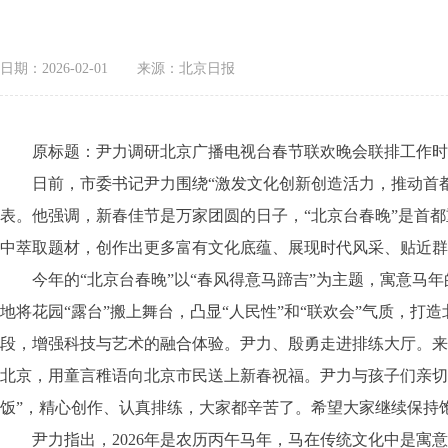
日期：2026-02-01
来源：北京日报
原标题：尹力调研北京广播电视台春节联欢晚会联排工作时强调
日前，市委书记尹力围绕“激发文化创新创造活力，推动首都文
表。他强调，新春佳节是万家团圆的日子，“北京台春晚”是首
中萃取题材，创作出更多富有文化底蕴、展现时代风采、贴近群
今年的“北京台春晚”以“春风得意马蹄吉”为主题，寓意马年
地将花园“露台”搬上舞台，凸显“人民性”和“联欢会”气质，
段，增强科技与艺术的融合体验。尹力、殷勇走进排练大厅。来
北京，用童言稚语向北京市民送上新春祝福。尹力与孩子们亲切
饭”，精心创作、认真排练，大家都辛苦了。希望大家继续保持
尹力指出，2026年是农历丙午马年，马在传统文化中是寓意