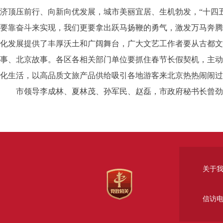
济顶压前行、向新向优发展，城市美丽宜居、生机勃发，“十四
要靠奋斗来实现，我们更要拿出跃马扬鞭的勇气，激发万马奔腾
化发展提供了丰厚沃土和广阔舞台，广大文艺工作者要从古都文
事、北京故事。各区各相关部门单位要抓住春节长假契机，主动
化生活，以高品质文旅产品供给吸引各地游客来北京热热闹闹过
市领导李成林、夏林茂、孙军民、赵磊，市政府秘书长曾劲
关于
信访