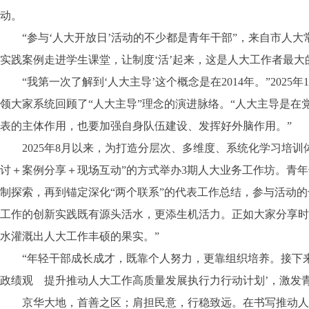
动。
“参与‘人大开放日’活动的不少都是青年干部”，来自市人大
实践案例走进学生课堂，让制度‘活’起来，这是人大工作者最大
“我第一次了解到‘人大主导’这个概念是在2014年。”202
领大家系统回顾了“人大主导”理念的演进脉络。“人大主导是在
表的主体作用，也要加强自身队伍建设、发挥好外脑作用。”
2025年8月以来，为打造分层次、多维度、系统化学习培训
讨＋案例分享＋现场互动”的方式举办3期人大业务工作坊。青
制探索，再到锚定深化“两个联系”的代表工作总结，参与活动
工作的创新实践既有源头活水，更添生机活力。正如大家分享时
水灌溉出人大工作丰硕的果实。”
“年轻干部成长成才，既靠个人努力，更靠组织培养。接下来
政绩观 提升推动人大工作高质量发展执行力行动计划’，激发
京华大地，首善之区；肩担民意，行稳致远。在书写推动人大工