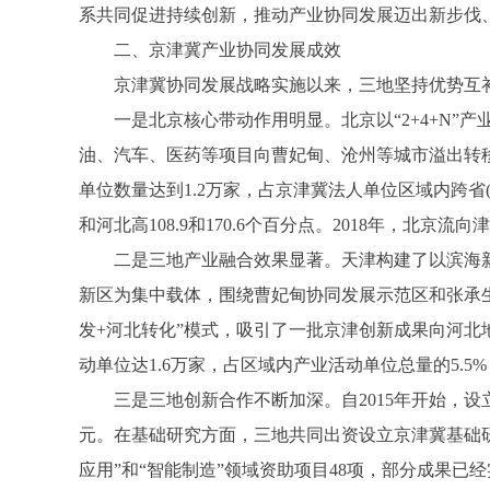
系共同促进持续创新，推动产业协同发展迈出新步伐
二、京津冀产业协同发展成效
京津冀协同发展战略实施以来，三地坚持优势互补
一是北京核心带动作用明显。北京以“2+4+N”
油、汽车、医药等项目向曹妃甸、沧州等城市溢出转移
单位数量达到1.2万家，占京津冀法人单位区域内跨省(
和河北高108.9和170.6个百分点。2018年，北京流向
二是三地产业融合效果显著。天津构建了以滨海新区
新区为集中载体，围绕曹妃甸协同发展示范区和张承
发+河北转化”模式，吸引了一批京津创新成果向河北
动单位达1.6万家，占区域内产业活动单位总量的5.5%，比
三是三地创新合作不断加深。自2015年开始，设立“
元。在基础研究方面，三地共同出资设立京津冀基础研
应用”和“智能制造”领域资助项目48项，部分成果