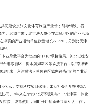
北共同建设京张文化体育旅游产业带；引导钢铁、石
力。2018年末，北京法人单位在津冀地区的产业活动
位在津冀的产业活动单位数量增长225.9%，分别比天津
.8%。
承载平台为框架的“1+16”承接格局。河北以雄安
邢台邢东新区、衡水滨湖新区等承接平台，以“京津研
18年末，京津冀法人单位在区域内跨省(市)的产业活
.6亿元，支持科技项目60项，带动社会匹配投资2亿
同。3年来在“南水北调环境影响”、“京津冀一体化
相互衔接、统筹使用，同时开启创新券共享互认工作，