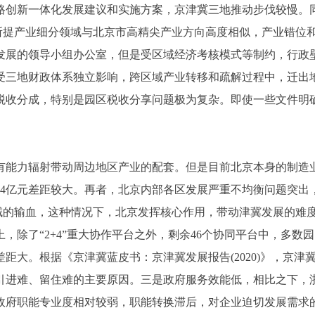
路创新一体化发展建议和实施方案，京津冀三地推动步伐较慢。
区所提产业细分领域与北京市高精尖产业方向高度相似，产业错位
发展的领导小组办公室，但是受区域经济考核模式等制约，行政
受三地财政体系独立影响，跨区域产业转移和疏解过程中，迁出
税收分成，特别是园区税收分享问题极为复杂。即使一些文件明
力辐射带动周边地区产业的配套。但是目前北京本身的制造业规
，深圳9254亿元差距较大。再者，北京内部各区发展严重不均衡问
区域的输血，这种情况下，北京发挥核心作用，带动津冀发展的难
，除了“2+4”重大协作平台之外，剩余46个协同平台中，多
距大。根据《京津冀蓝皮书：京津冀发展报告(2020)》，京
引进难、留住难的主要原因。三是政府服务效能低，相比之下，
政府职能专业度相对较弱，职能转换滞后，对企业迫切发展需求