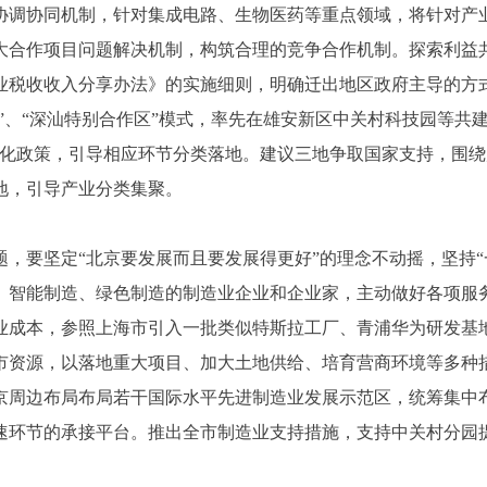
协调协同机制，针对集成电路、生物医药等重点领域，将针对产
大合作项目问题解决机制，构筑合理的竞争合作机制。探索利益
业税收收入分享办法》的实施细则，明确迁出地区政府主导的方式
体化”、“深汕特别合作区”模式，率先在雄安新区中关村科技园等共
异化政策，引导相应环节分类落地。建议三地争取国家支持，围
地，引导产业分类集聚。
要坚定“北京要发展而且要发展得更好”的理念不动摇，坚持“
、智能制造、绿色制造的制造业企业和企业家，主动做好各项服
成本，参照上海市引入一批类似特斯拉工厂、青浦华为研发基地
市资源，以落地重大项目、加大土地供给、培育营商环境等多种
京周边布局布局若干国际水平先进制造业发展示范区，统筹集中
速环节的承接平台。推出全市制造业支持措施，支持中关村分园