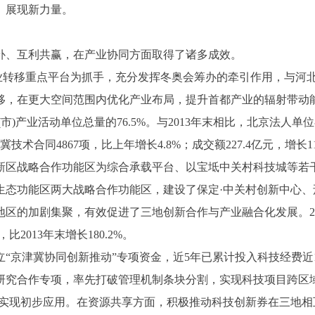
、展现新力量。
、互利共赢，在产业协同方面取得了诸多成效。
产业转移重点平台为抓手，充分发挥冬奥会筹办的牵引作用，与河
，在更大空间范围内优化产业布局，提升首都产业的辐射带动能
市)产业活动单位总量的76.5%。与2013年末相比，北京法人单
津冀技术合同4867项，比上年增长4.8%；成交额227.4亿元，增长11
战略合作功能区为综合承载平台、以宝坻中关村科技城等若干专业
生态功能区两大战略合作功能区，建设了保定·中关村创新中心、
地区的加剧集聚，有效促进了三地创新合作与产业融合化发展。20
2013年末增长180.2%。
京津冀协同创新推动”专项资金，近5年已累计投入科技经费近1
究合作专项，率先打破管理机制条块分割，实现科技项目跨区域协
已经实现初步应用。在资源共享方面，积极推动科技创新券在三地