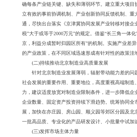
确每条产业链关键、缺失和薄弱环节。建立重大项目
立有效的事前协调机制、产业创新协同反馈机制、重
通，尽快出台落实《京津冀协同发展产业转移对接企
税”大于或等于2000万元”的规定。借鉴“长三角一
京，利益分成暂时归园区所有”的机制。实施产业差
的产业政策，在不同区域迅速形成有针对性的政策洼
(二)持续推动北京制造业高质量发展
针对北京制造业发展薄弱，辐射带动能力差的问题，
社会发展的重要作用、重要地位，高度重视高端制造
力，建议适度放宽对制造业限制条件，进一步降低企业
企业数量、固定资产投资持续下滑趋势。统筹协同全
展，加快在亦庄园、房山园、顺义园等郊区分园及北
一批高品质、专业化的产品研发设计、小批量中试加
(三)发挥市场主体力量