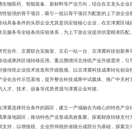
物医药、智能装备、新材料等产业方向，结合在京龙头企业自
带动性较强的骨干项目，吸引一批以骨干项目为配套的上下游企业
推动具备条件的头部企业尤其是供应链核心企业，在京津冀区域
售后服务等全链条供应链体系，为上下游企业提供供需精准匹配
究合作、京冀联合实验室、京石一站一台、京津冀科技创新券等
推动成果跨区域转移应用。重点围绕河北传统产业升级需求，引
对接传统企业技术改造和升级瓶颈。以京津冀科技成果转化创业
产业化合作示范基地，提升整合科技成果中试载体。推广中关村
的人才、技术、设备等优质资源与津冀企业对接。
津冀选择符合条件的园区，建立一产城融合为核心的特色产业社
成果落地园区，推动特色产业形成高效集聚。探索财政转移支付
局支持，以增值税、企业所得税的省级分成部分为基础，探索京