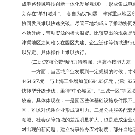
成电路领域科技创新一体化发展规划》，形成集成电
划存在“单打独斗”、“各自为战”问题，津冀重点地
协同发展难以快速突破。尽管三地均成立了推动协同
不断升级，带动资源的极大浪费。比较突出的现象是
津冀地区之间难以在园区共建、企业迁移等领域进行
以界定、具体操作上难以执行。
(二)北京核心带动能力待增强、津冀承接能力差
一方面，当区域产业发展到一定规模的时候，才有能
4464.6亿元，与上海工业增加值8694.95亿元
快转型升级步伐，亟待“中心城区”、“三城一区”等
较差。具体体现在：一是园区整体基础设施条件跟不上
区，难以对优质企业形成吸引力。二是公共服务配套差
领域、社会保障领域的差距明显扩大，也是造成企业
对出现的新问题，建立特事特办应对制度，部分当地