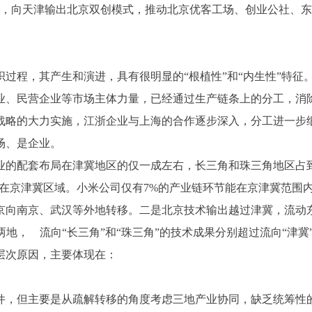
方面，向天津输出北京双创模式，推动北京优客工场、创业公社、
程，其产生和演进，具有很明显的“根植性”和“内生性”特征
业、民营企业等市场主体力量，已经通过生产链条上的分工，消
战略的大力实施，江浙企业与上海的合作逐步深入，分工进一步
场、是企业。
的配套布局在津冀地区的仅一成左右，长三角和珠三角地区占到
4家)分布在京津冀区域。小米公司仅有7%的产业链环节能在京津冀
向南京、武汉等外地转移。二是北京技术输出越过津冀，流动东南沿
冀两地， 流向“长三角”和“珠三角”的技术成果分别超过流向“津冀
层次原因，主要体现在：
，但主要是从疏解转移的角度考虑三地产业协同，缺乏统筹性的