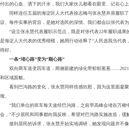
付出的心血、洒下的汗水，我们大家伙儿都看在眼里、记在心上
同样连任五届的海淀区人大代表徐志梅与张永慧并肩履职了2
议、每件实事的背后，是她对选民的深情。我们都会以张代表为
“设立张永慧代表履职示范点，既是对张代表22年履职成果的
是海淀人大代表的优秀楷模，她用行动诠释了“人民选我当代表
得好。
一条“堵心路”变为“顺心路”
双向两车道变四车道，两侧新建的绿化带郁郁葱葱……2021
和区域面貌。
看到巴沟路的变化，张永慧同样倍感欣慰，因为这里面凝聚着
颈。
“我们单位的班车每天途经巴沟路，之前早高峰会堵在万柳中
会，“不少居民和同事都向我反映，希望对巴沟路实施改造，缓
接到居民的诉求，张永慧开始实地调研，她发现问题并不像想象