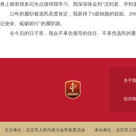
身上都有很多闪光点值得我学习。我深深体会到“活到老、学到
22年的履职被选民高度肯定，我获得了6面锦旗的鼓励。200
记使命、砥砺前行”的履职路。
在今后的日子里，我会不辜负领导的信任、不辜负选民的重托
关于
信访
主办单位：北京市人民代表大会常务委员会
承办单位：北京市人