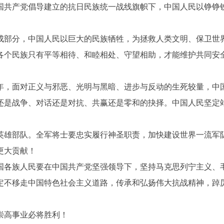
共产党倡导建立的抗日民族统一战线旗帜下，中国人民以铮铮铁
部分，中国人民以巨大的民族牺牲，为拯救人类文明、保卫世
个民族只有平等相待、和睦相处、守望相助，才能维护共同安全
，面对正义与邪恶、光明与黑暗、进步与反动的生死较量，中国
还是战争、对话还是对抗、共赢还是零和的抉择。中国人民坚定
雄部队。全军将士要忠实履行神圣职责，加快建设世界一流军队
更大贡献！
族人民要在中国共产党坚强领导下，坚持马克思列宁主义、毛
定不移走中国特色社会主义道路，传承和弘扬伟大抗战精神，踔
高事业必将胜利！