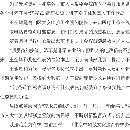
为提升监督刚性和实效，市人大常委会院前医疗急救服务条例
务全过程开展“沉浸式”调研检查，沉下身子体验真实工作状态
王金辉是房山区大安山乡卫生院的院长，来自医疗工作一线
接电话要核对哪些信息、如何判断患者的危重程度、患者说不
随着调度指挥中心发出派车指令，王金辉跟随急救医护人员快
“调度员的接线、派车是非常专业的，但呼入的电话仍有不少
来，王金辉和几位代表的笔记本上，记了满满好几页，提出了不
王金辉和万欣、杨华等多位代表提出，要对急救人员在引进、
资源使用效能；发挥好大数据、人工智能等新技术在快速准确定
“‘沉浸式’的检查调研方式让代表真切感受到了条例实施产生
任委员胡姮说。
从蹲点基层问诊“需求最前线”，到向前一步、主动参与，“介
市人大常委以增强监督效能为目标，不断创新监督方式，提升监
以法治之力守护“古都之脊”。《北京中轴线文化遗产保护条例