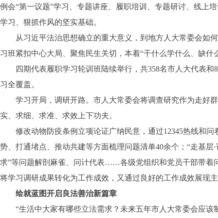
例会“第一议题”学习、专题讲座、履职培训、专题研讨、线上
学习、狠抓作风的坚实基础。
从习近平法治思想确立的重大意义，到地方人大常委会如何运
习班紧扣中心大局、聚焦民生关切，本着“干什么学什么、缺什么
四期代表履职学习轮训班陆续举行，共358名市人大代表和8
习全覆盖。
学习开局，调研开路。市人大常委会将调查研究作为走好群众
实、求细、求准、求效上下功夫。
修改动物防疫条例立项论证广纳民意，通过12345热线和问卷
势、打通堵点、推动共建等方面梳理问题清单40余个；“走基层·
求”等问题解剖麻雀、问计代表……各级党组织和党员干部带着
将学习调研成果转化为工作成效，又通过良好的工作成效展现主
绘就蓝图开启良法善治新篇章
“生活中大家有哪些立法需求？未来五年市人大常委会应该制定