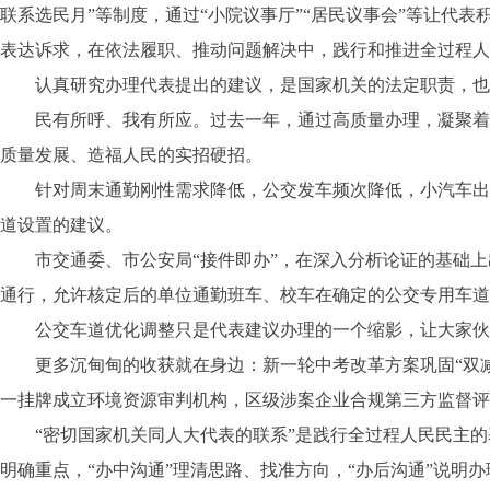
联系选民月”等制度，通过“小院议事厅”“居民议事会”等让代
表达诉求，在依法履职、推动问题解决中，践行和推进全过程人
认真研究办理代表提出的建议，是国家机关的法定职责，也
民有所呼、我有所应。过去一年，通过高质量办理，凝聚着代
质量发展、造福人民的实招硬招。
针对周末通勤刚性需求降低，公交发车频次降低，小汽车出行
道设置的建议。
市交通委、市公安局“接件即办”，在深入分析论证的基础上
通行，允许核定后的单位通勤班车、校车在确定的公交专用车道
公交车道优化调整只是代表建议办理的一个缩影，让大家伙儿
更多沉甸甸的收获就在身边：新一轮中考改革方案巩固“双减
一挂牌成立环境资源审判机构，区级涉案企业合规第三方监督评
“密切国家机关同人大代表的联系”是践行全过程人民民主的基
明确重点，“办中沟通”理清思路、找准方向，“办后沟通”说明办