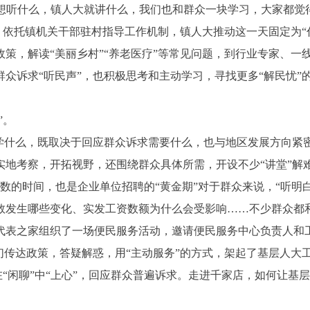
众想听什么，镇人大就讲什么，我们也和群众一块学习，大家都觉
依托镇机关干部驻村指导工作机制，镇人大推动这一天固定为“代
策，解读“美丽乡村”“养老医疗”等常见问题，到行业专家、一
众诉求“听民声”，也积极思考和主动学习，寻找更多“解民忧”的
”。
什么，既取决于回应群众诉求需要什么，也与地区发展方向紧
实地考察，开拓视野，还围绕群众具体所需，开设不少“讲堂”解
时间，也是企业单位招聘的“黄金期”对于群众来说，“听明白”政
数发生哪些变化、实发工资数额为什么会受影响……不少群众都和
表之家组织了一场便民服务活动，邀请便民服务中心负责人和工
们传达政策，答疑解惑，用“主动服务”的方式，架起了基层人大
“闲聊”中“上心”，回应群众普遍诉求。走进千家店，如何让基