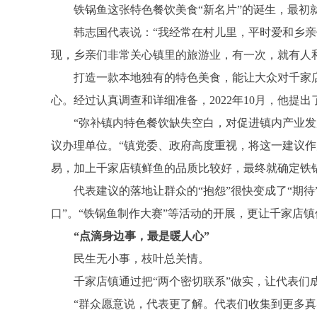
铁锅鱼这张特色餐饮美食“新名片”的诞生，最初就
韩志国代表说：“我经常在村儿里，平时爱和乡亲们
现，乡亲们非常关心镇里的旅游业，有一次，就有人
打造一款本地独有的特色美食，能让大众对千家店镇有
心。经过认真调查和详细准备，2022年10月，他提
“弥补镇内特色餐饮缺失空白，对促进镇内产业发展
议办理单位。“镇党委、政府高度重视，将这一建议作
易，加上千家店镇鲜鱼的品质比较好，最终就确定铁
代表建议的落地让群众的“抱怨”很快变成了“期待”
口”。“铁锅鱼制作大赛”等活动的开展，更让千家店
“点滴身边事，最是暖人心”
民生无小事，枝叶总关情。
千家店镇通过把“两个密切联系”做实，让代表们成为
“群众愿意说，代表更了解。代表们收集到更多真实