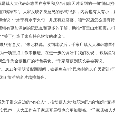
是镇人大代表韩志国在家里和乡亲们聊天时听到的一句“随口抱
‘唠家常’。大家反映各类意见的形式很多，内容也有大有小，
和他说：“永宁有永宁火勺，井庄有豆腐宴，咱千家店怎么没有特
更加深刻的记忆点和更多的了解，助推“百里山水画廊2.0”
出了“关于打造千家店特色饮食的建议”。
很有意义。”朱记林说。收到建议后，千家店镇人大和韩志国
为一项重点工作来推进。在进一步的调研中我们发现，‘铁锅鱼
锅鱼作为全镇推广的特色美食。”千家店镇副镇长晏会英说。
。2023年清明节假期期间，铁锅鱼在4个民俗村的30户民宿进
镇休闲旅游的名片越擦越亮。
了群众身边的“有心人”，推动镇人大“履职为民”的“触角”变
民声，人大工作在千家店开展得也会更加顺畅。”千家店镇人