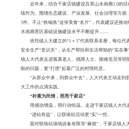
近年来，结合千家店镇建设百里山水画廊2.0的目
续作为。围绕生态建设、产业发展、社会治理等方面，
5件。不止“铁锅鱼”这张美食“名片”，代表建议还
水画廊景区基础设施建设水平不断提升……
依托镇人大建立的“1＋3”代表联系名册，每位代
安全生产“意识关”，从生产帮扶和生活帮助的“实在事”
镇人大代表走进孤寡老人、残障人士、困难党员等弱
盼的问题，更“打捞”起最广泛的村情民意。
“从群众中来，到群众中去”，人大代表主动走到群
大工作的点滴实践。
“朴素为民情，照亮千家店”
用感动增温，用行动恒温。走进千家店镇人大代表之
“进站有益”，让联络站活动更“实”一些。
面对联络站场地设备有限等“麻烦”，千家店镇人大打