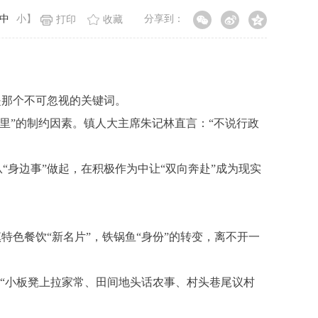
中
小
】
分享到：
打印
收藏
是那个不可忽视的关键词。
”的制约因素。镇人大主席朱记林直言：“不说行政
身边事”做起，在积极作为中让“双向奔赴”成为现实
色餐饮“新名片”，铁锅鱼“身份”的转变，离不开一
。“小板凳上拉家常、田间地头话农事、村头巷尾议村