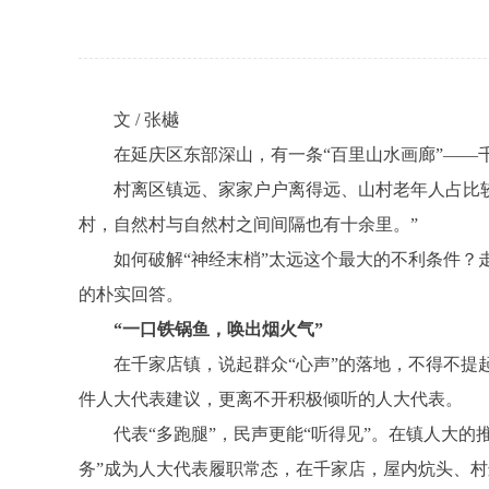
文 / 张樾
在延庆区东部深山，有一条“百里山水画廊”——千家
村离区镇远、家家户户离得远、山村老年人占比较大
村，自然村与自然村之间间隔也有十余里。”
如何破解“神经末梢”太远这个最大的不利条件？走进
的朴实回答。
“一口铁锅鱼，唤出烟火气”
在千家店镇，说起群众“心声”的落地，不得不提起热
件人大代表建议，更离不开积极倾听的人大代表。
代表“多跑腿”，民声更能“听得见”。在镇人大的推
务”成为人大代表履职常态，在千家店，屋内炕头、村