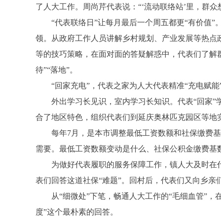
了人大工作。周尚芹代表说：“‘流动联络站’里，群
“代表联络日”让每月最后一个周五都更“有价值”。
领。从政府工作人员讲解乡村规划、产业发展等热点政
等的技巧策略，在面对面的答疑解惑中，代表们了解群
待”“落地”。
“回家充电”，代表之家为人大代表精准“充电赋能
外出学习长见识，室内学习长知识。代表“回家”学
合了地区特色，组织代表们到延庆奥林匹克园区等地
每年7月，是本市调整最低工资数额和社保缴费基数的
需要。最低工资数额变动是什么、社保公积金缴费基
为做好代表履职的服务保障工作，镇人大及时在代
表们回答这道社保“难题”。回村后，代表们又向乡亲
从“细微处”下笔，畅通人大工作的“毛细血管”，在
度”这个最朴素的回答。