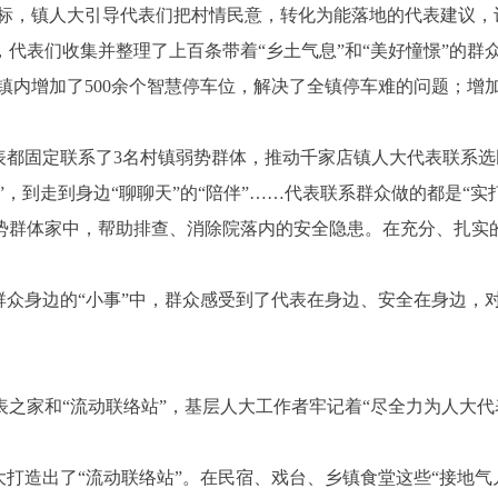
标，镇人大引导代表们把村情民意，转化为能落地的代表建议，
代表们收集并整理了上百条带着“乡土气息”和“美好憧憬”的群
推动镇内增加了500余个智慧停车位，解决了全镇停车难的问题；
表都固定联系了3名村镇弱势群体，推动千家店镇人大代表联系
，到走到身边“聊聊天”的“陪伴”……代表联系群众做的都是“实打
势群体家中，帮助排查、消除院落内的安全隐患。在充分、扎实
众身边的“小事”中，群众感受到了代表在身边、安全在身边，对
家和“流动联络站”，基层人大工作者牢记着“尽全力为人大代
造出了“流动联络站”。在民宿、戏台、乡镇食堂这些“接地气儿