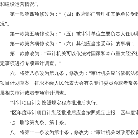
和建设运营情况”。
第一款第四项修改为：“（四）政府部门管理和其他单位受政
况”。
第一款第五项修改为：“（五）被审计单位主要负责人任职期
第一款第六项修改为：“（六）其他应当接受审计的事项”。
第二款修改为：“审计机关可以依法对国家和本市重大经济社
定事项进行专项审计调查。”
六、将第八条改为第九条，修改为：“审计机关应当依据法律
项目计划草案，征求本级人民代表大会有关专门委员会或者常务
展相关审计或者专项审计调查。
“审计项目计划按照规定程序批准后执行。
“区年度审计项目计划经批准后应当按照规定上报；区年度审
七、删除第九条、第十条。
八、将第十一条改为第十条，修改为：“审计机关对政府投资