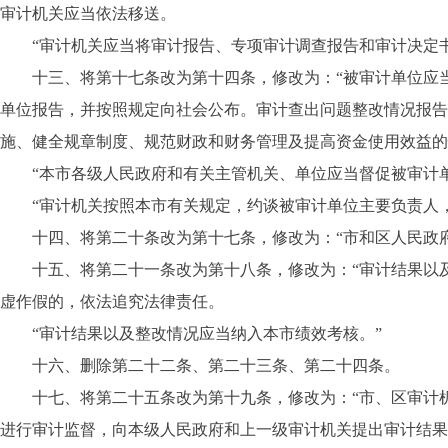
审计机关应当依法移送。
“审计机关应当将审计报告、专项审计调查报告和审计决定书
十三、将第十七条改为第十四条，修改为：“被审计单位应当
单位报告，并按照规定向社会公布。审计查出问题整改情况报告
施、健全规章制度、规范财政和财务管理及提高资金使用效益的
“本市各级人民政府和有关主管机关、单位应当督促被审计单
“审计机关按照本市有关规定，约谈被审计单位主要负责人，
十四、将第二十条改为第十七条，修改为：“市和区人民政府
十五、将第二十一条改为第十八条，修改为：“审计结果以及
虚作假的，依法追究法律责任。
“审计结果以及整改情况应当纳入本市绩效考核。”
十六、删除第二十二条、第二十三条、第二十四条。
十七、将第二十五条改为第十九条，修改为：“市、区审计机
进行审计监督，向本级人民政府和上一级审计机关提出审计结果