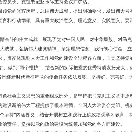
会委员长、党组书记赵乐际主持会议并讲话。
顾党的光辉历程，总结伟大成就，提出明确要求，发出伟大号召
宣言和行动纲领，具有重大政治意义、理论意义、实践意义。要
懈奋斗的伟大成就，展现了党对中国人民、对中华民族、对马克
和伟大成就，弘扬伟大建党精神，坚定理想信念，践行初心使命，
求，贯彻体现到人大工作和党的建设全过程各方面，自觉坚持党
自信”、做到“两个维护”，结合新的实际把党的优秀特质发扬光大
紧紧围绕新时代新征程党的使命任务依法履职，坚持好、完善好、
色社会主义思想的重要组成部分，是坚持把马克思主义基本原理
的建设新的伟大工程提供了根本遵循。全国人大常委会党组、机
四个坚持”内涵要义，结合开展树立和践行正确政绩观学习教育，
政治责任，坚持以党的政治建设为统领加强党的各方面建设。