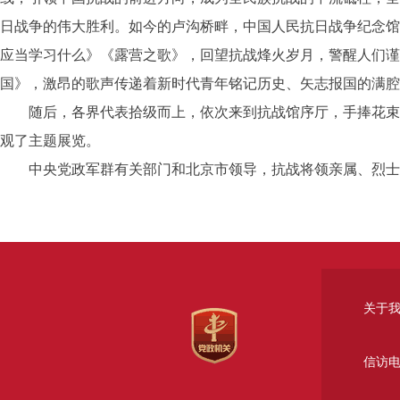
日战争的伟大胜利。如今的卢沟桥畔，中国人民抗日战争纪念馆
应当学习什么》《露营之歌》，回望抗战烽火岁月，警醒人们谨
国》，激昂的歌声传递着新时代青年铭记历史、矢志报国的满腔
随后，各界代表拾级而上，依次来到抗战馆序厅，手捧花束，
观了主题展览。
中央党政军群有关部门和北京市领导，抗战将领亲属、烈士遗
关于
信访